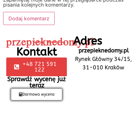
pisania kolejnych komentarzy.
przepieknedomy.pl
Adres
Budujemy PIĘKNE domy
Kontakt
przepieknedomy.pl
Rynek Główny 34/15,
+48 721 591
31-010 Kraków
122
Sprawdź wycenę już
teraz
Darmowa wycena